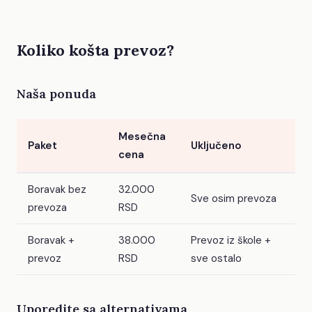
Koliko košta prevoz?
Naša ponuda
Mesečna
Paket
Uključeno
cena
Boravak bez
32.000
Sve osim prevoza
prevoza
RSD
Boravak +
38.000
Prevoz iz škole +
prevoz
RSD
sve ostalo
Uporedite sa alternativama