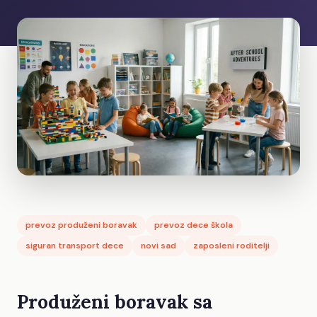
prevoz produženi boravak
prevoz dece škola
siguran transport dece
novi sad
zaposleni roditelji
Produženi boravak sa