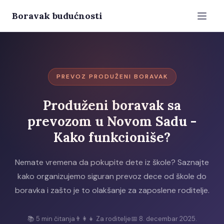
Boravak budućnosti
PREVOZ PRODUŽENI BORAVAK
Produženi boravak sa
prevozom u Novom Sadu -
Kako funkcioniše?
Nemate vremena da pokupite dete iz škole? Saznajte
kako organizujemo siguran prevoz dece od škole do
boravka i zašto je to olakšanje za zaposlene roditelje.
📚
5
min čitanja
👨‍👩‍👧 Za roditelje
📅
8. decembar 2025.