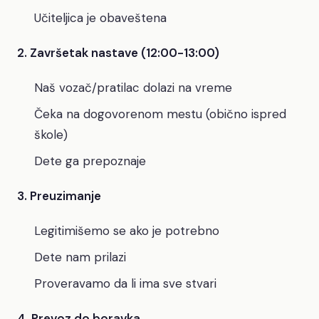
Učiteljica je obaveštena
2. Završetak nastave (12:00-13:00)
Naš vozač/pratilac dolazi na vreme
Čeka na dogovorenom mestu (obično ispred
škole)
Dete ga prepoznaje
3. Preuzimanje
Legitimišemo se ako je potrebno
Dete nam prilazi
Proveravamo da li ima sve stvari
4. Prevoz do boravka