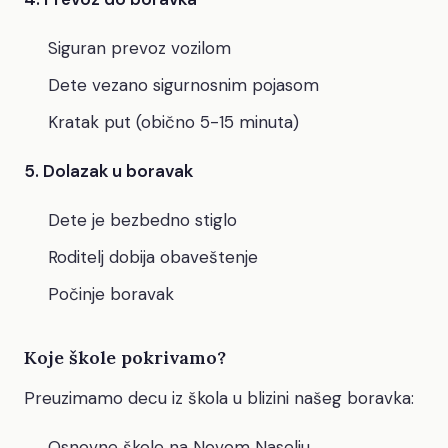
Siguran prevoz vozilom
Dete vezano sigurnosnim pojasom
Kratak put (obično 5-15 minuta)
5. Dolazak u boravak
Dete je bezbedno stiglo
Roditelj dobija obaveštenje
Počinje boravak
Koje škole pokrivamo?
Preuzimamo decu iz škola u blizini našeg boravka:
Osnovne škole na Novom Naselju