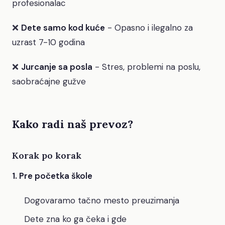
profesionalac
❌
Dete samo kod kuće
- Opasno i ilegalno za
uzrast 7-10 godina
❌
Jurcanje sa posla
- Stres, problemi na poslu,
saobraćajne gužve
Kako radi naš prevoz?
Korak po korak
1. Pre početka škole
Dogovaramo tačno mesto preuzimanja
Dete zna ko ga čeka i gde