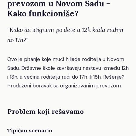
prevozom u Novom Sadu -
Kako funkcioniše?
"Kako da stignem po dete u 12h kada radim
do 17h?"
Ovo je pitanje koje muči hiljade roditelja u Novom
Sadu. Državne škole završavaju nastavu između 12h
i 13h, a većina roditelja radi do 17h ili 18h. Rešenje?
Produženi boravak sa organizovanim prevozom.
Problem koji rešavamo
Tipičan scenario