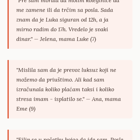
"Pre sam morala da molim koleginice da
me zamene ili da trčim sa posla. Sada
znam da je Luka siguran od 12h, a ja
mirno radim do 17h. Vredelo je svaki
dinar." — Jelena, mama Luke (7)
"Mislila sam da je prevoz luksuz koji ne
možemo da priuštimo. Ali kad sam
izračunala koliko plaćam taksi i koliko
stresa imam - isplatilo se." — Ana, mama
Eme (9)
"Filip se u početku bojao da ide sam. Posle