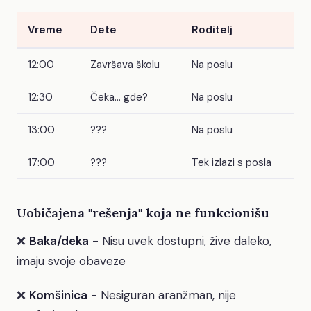
Vreme
Dete
Roditelj
12:00
Završava školu
Na poslu
12:30
Čeka... gde?
Na poslu
13:00
???
Na poslu
17:00
???
Tek izlazi s posla
Uobičajena "rešenja" koja ne funkcionišu
❌
Baka/deka
- Nisu uvek dostupni, žive daleko,
imaju svoje obaveze
❌
Komšinica
- Nesiguran aranžman, nije