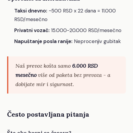
Taksi dnevno:
~500 RSD x 22 dana = 11.000
RSD/mesečno
Privatni vozač:
15.000-20.000 RSD/mesečno
Napuštanje posla ranije:
Neprocenjiv gubitak
Naš prevoz košta samo
6.000 RSD
mesečno
više od paketa bez prevoza - a
dobijate mir i sigurnost.
Često postavljana pitanja
Šta ako kasni sa časova?