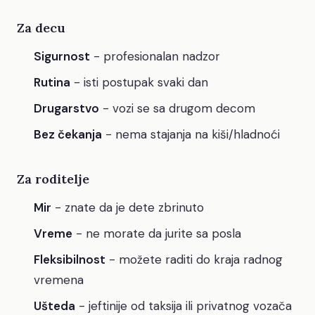
Za decu
Sigurnost
- profesionalan nadzor
Rutina
- isti postupak svaki dan
Drugarstvo
- vozi se sa drugom decom
Bez čekanja
- nema stajanja na kiši/hladnoći
Za roditelje
Mir
- znate da je dete zbrinuto
Vreme
- ne morate da jurite sa posla
Fleksibilnost
- možete raditi do kraja radnog
vremena
Ušteda
- jeftinije od taksija ili privatnog vozača