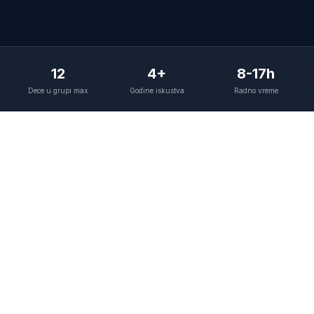
12
4+
8-17h
Dece u grupi max
Godine iskustva
Radno vreme
O nama
Privatni produženi boravak
u srcu Novog Sada
Naša misija