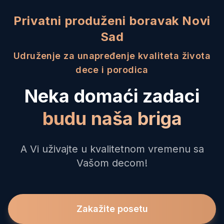
Privatni produženi boravak Novi
Sad
Udruženje za unapređenje kvaliteta života
dece i porodica
Neka domaći zadaci
budu naša briga
A Vi uživajte u kvalitetnom vremenu sa
Vašom decom!
Zakažite posetu