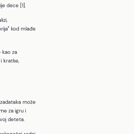
je dece [1].
izi,
rija" kod mlađe
 kao za
i kratke,
h zadataka može
me za igru i
zvoj deteta.
eskonačni radni