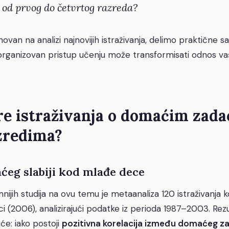
 od prvog do četvrtog razreda?
novan na analizi najnovijih istraživanja, delimo praktične s
organizovan pristup učenju može transformisati odnos v
re istraživanja o domaćim zad
zredima?
ćeg slabiji kod mlađe dece
ijih studija na ovu temu je metaanaliza 120 istraživanja k
i (2006), analizirajući podatke iz perioda 1987–2003. Rezu
će: iako postoji
pozitivna korelacija između domaćeg za