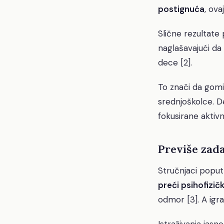
postignuća
, ova
Slične rezultate 
naglašavajući da
dece [2].
To znači da gom
srednjoškolce. De
fokusirane aktivn
Previše zada
Stručnjaci poput
preći psihofizi
odmor [3]. A igra
Istraživanja jas