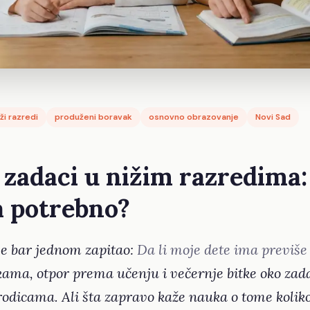
iži razredi
produženi boravak
osnovno obrazovanje
Novi Sad
zadaci u nižim razredima:
ta potrebno?
 se bar jednom zapitao:
Da li moje dete ima previš
ama, otpor prema učenju i večernje bitke oko zad
odicama. Ali šta zapravo kaže nauka o tome koli