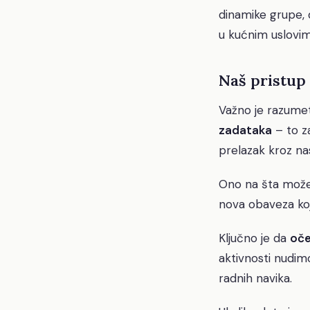
dinamike grupe, 
u kućnim uslovima
Naš pristup 
Važno je razumeti
zadataka
– to za
prelazak kroz na
Ono na šta možem
nova obaveza koj
Ključno je da
oče
aktivnosti nudimo
radnih navika.