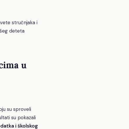
avete stručnjaka i
ašeg deteta
acima u
oju su sproveli
ltati su pokazali
datka i školskog