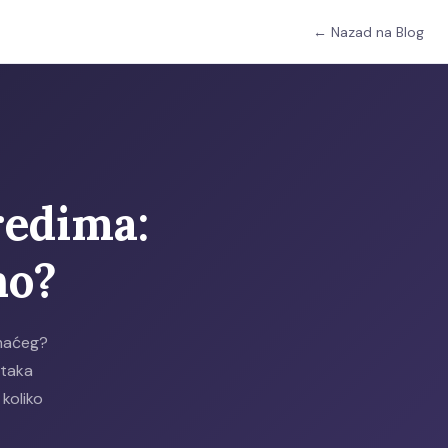
← Nazad na Blog
redima:
no?
omaćeg?
ataka
koliko