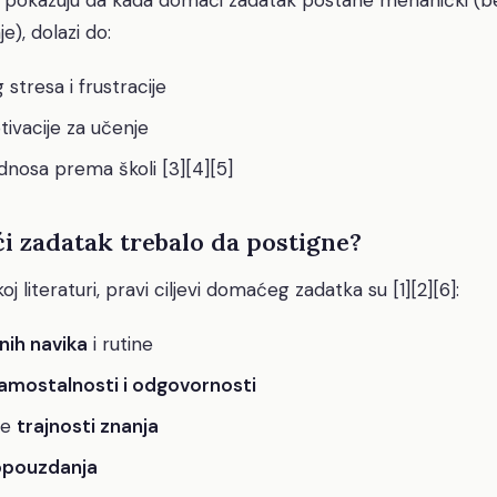
je), dolazi do:
stresa i frustracije
ivacije za učenje
nosa prema školi [3][4][5]
i zadatak trebalo da postigne?
literaturi, pravi ciljevi domaćeg zadatka su [1][2][6]:
nih navika
i rutine
amostalnosti i odgovornosti
je
trajnosti znanja
pouzdanja