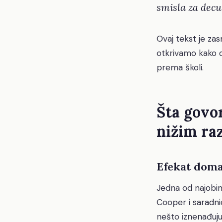
smisla za decu
Ovaj tekst je zas
otkrivamo kako 
prema školi.
Šta govo
nižim ra
Efekat doma
Jedna od najobimn
Cooper i saradnic
nešto iznenađuju