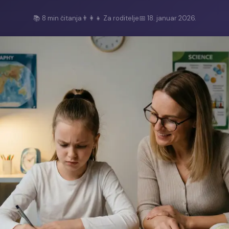
📚
8
min čitanja
👨‍👩‍👧 Za roditelje
📅
18. januar 2026.