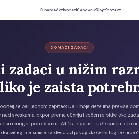
O nama
Aktivnosti
Cenovnik
Blog
Kontakt
DOMAĆI ZADACI
 zadaci u nižim raz
liko je zaista potreb
roditelj se bar jednom zapitao: Da li moje dete ima previše d
 nad sveskama, otpor prema učenju i večernje bitke oko zad
ti su mnogim porodicama. Ali šta zapravo kaže nauka o tome 
domaćeg ima smisla za decu od prvog do četvrtog razreda?