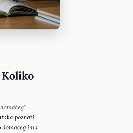
 Koliko
e domaćeg?
ataka poznati
ko domaćeg ima