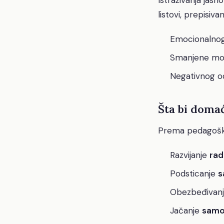
listovi, prepisivan
Emocionalnog 
Smanjene mot
Negativnog od
Šta bi domać
Prema pedagoškoj 
Razvijanje
rad
Podsticanje
s
Obezbeđivan
Jačanje
samo