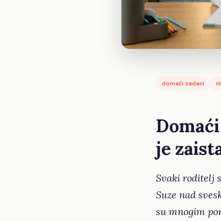
domaći zadaci
n
Domaći 
je zais
Svaki roditelj
Suze nad svesk
su mnogim por