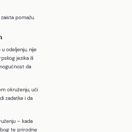
a zaista pomažu.
m
 odeljenju, nije
skog jezika ili
a mogućnost da
om okruženju, uči
di zadatke i da
ruženju – kada
 Zbog te prirodne