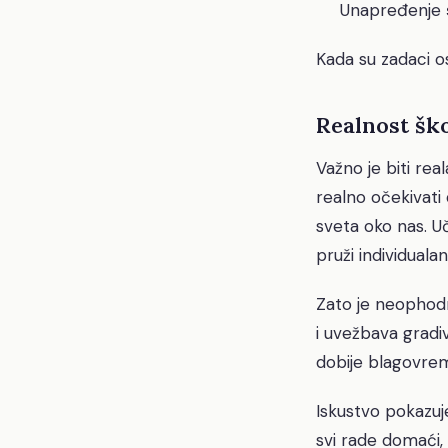
Unapređenje
Kada su zadaci os
Realnost šk
Važno je biti re
realno očekivati 
sveta oko nas. U
pruži individual
Zato je neophodn
i uvežbava gradi
dobije blagovrem
Iskustvo pokazuj
svi rade domaći, 