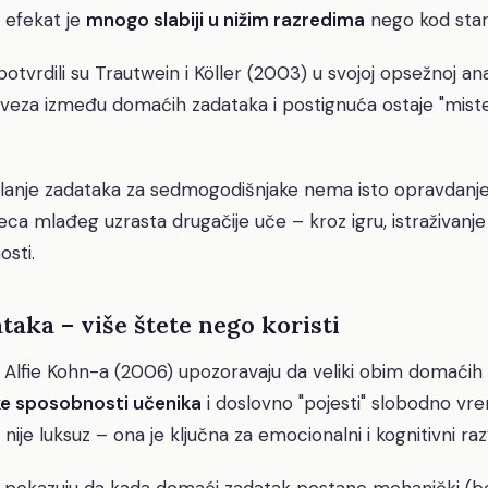
j efekat je
mnogo slabiji u nižim razredima
nego kod stari
potvrdili su Trautwein i Köller (2003) u svojoj opsežnoj anal
 veza između domaćih zadataka i postignuća ostaje "miste
ilanje zadataka za sedmogodišnjake nema isto opravdanje
ca mlađeg uzrasta drugačije uče – kroz igru, istraživanje 
osti.
taka – više štete nego koristi
 Alfie Kohn-a (2006) upozoravaju da veliki obim domaći
čke sposobnosti učenika
i doslovno "pojesti" slobodno vre
 nije luksuz – ona je ključna za emocionalni i kognitivni ra
no pokazuju da kada domaći zadatak postane mehanički (b