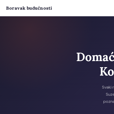
Boravak budućnosti
Domaći
Ko
Svaki 
Suze
pozna