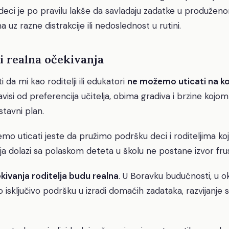
deci je po pravilu lakše da savladaju zadatke u produže
 uz razne distrakcije ili nedoslednost u rutini.
i realna očekivanja
 da mi kao roditelji ili edukatori
ne možemo uticati na ko
visi od preferencija učitelja, obima gradiva i brzine kojo
stavni plan.
o uticati jeste da pružimo podršku deci i roditeljima koj
a dolazi sa polaskom deteta u školu ne postane izvor frus
kivanja roditelja budu realna
. U Boravku budućnosti, u o
 isključivo podršku u izradi domaćih zadataka, razvijanje 