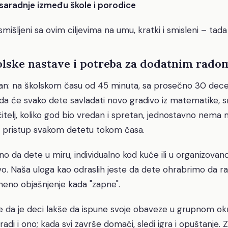
saradnje između škole i porodice
mišljeni sa ovim ciljevima na umu, kratki i smisleni – tad
olske nastave i potreba za dodatnim rado
alan: na školskom času od 45 minuta, sa prosečno 30 dece u
da će svako dete savladati novo gradivo iz matematike, srp
čitelj, koliko god bio vredan i spretan, jednostavno nem
an pristup svakom detetu tokom časa.
o da dete u miru, individualno kod kuće ili u organizovan
vo. Naša uloga kao odraslih jeste da dete ohrabrimo da ra
eno objašnjenje kada "zapne".
e da je deci lakše da ispune svoje obaveze u grupnom ok
radi i ono; kada svi završe domaći, sledi igra i opuštanje.