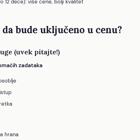
 12 dece): više cene, bolji kvalitet
a da bude uključeno u cenu?
ge (uvek pitajte!)
omaćih zadataka
osoblje
ristup
retka
na hrana