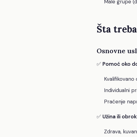
Male grupe (do
Šta treb
Osnovne uslu
✅
Pomoć oko d
Kvalifikovano 
Individualni p
Praćenje nap
✅
Užina ili obrok
Zdrava, kuva