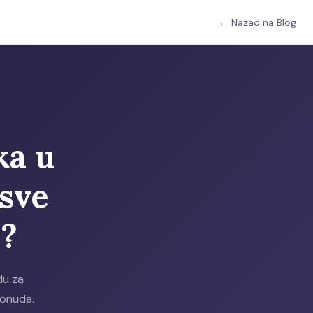
← Nazad na Blog
ka u
sve
c?
du za
ponude.