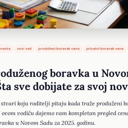
oravka
novi sad
produženi boravak cena
privatni boravak cena
roduženog boravka u Nov
Šta sve dobijate za svoj no
stvari koju roditelji pitaju kada traže produženi b
 U ovom vodiču dajemo vam kompletan pregled cen
ravka u Novom Sadu za 2025. godinu.