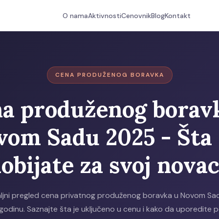
O nama
Aktivnosti
Cenovnik
Blog
Kontakt
CENA PRODUŽENOG BORAVKA
a produženog borav
vom Sadu 2025 - Šta 
obijate za svoj nova
ljni pregled cena privatnog produženog boravka u Novom Sa
godinu. Saznajte šta je uključeno u cenu i kako da uporedite 