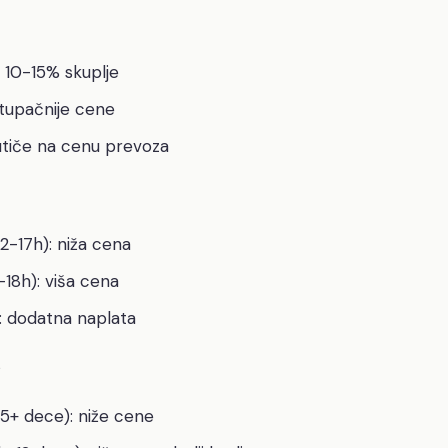
 10-15% skuplje
istupačnije cene
 utiče na cenu prevoza
2-17h): niža cena
18h): viša cena
ti: dodatna naplata
e
5+ dece): niže cene