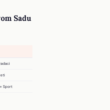
vom Sadu
zadaci
sti
 + Sport