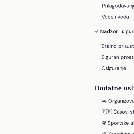
Prilagođavanj
Voće i voda
✅
Nadzor i sigu
Stalno prisus
Siguran prost
Osiguranje
Dodatne uslu
🚗 Organizova
🇬🇧 Časovi st
⚽ Sportske ak
🎨 Kreativne 