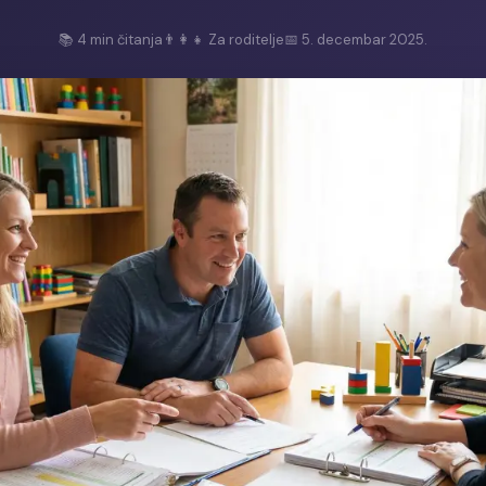
📚
4
min čitanja
👨‍👩‍👧 Za roditelje
📅
5. decembar 2025.