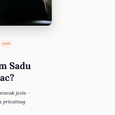
2025
om Sadu
vac?
oravak jeste -
a privatnog