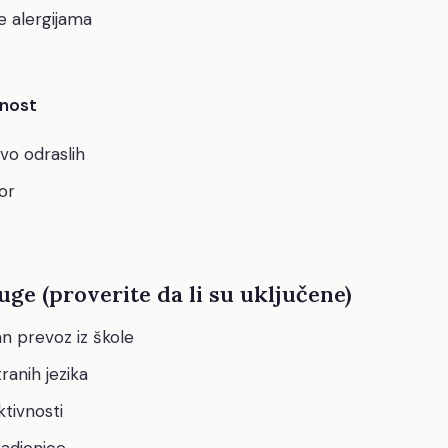
e alergijama
rnost
tvo odraslih
or
ge (proverite da li su uključene)
n prevoz iz škole
ranih jezika
tivnosti
radionice