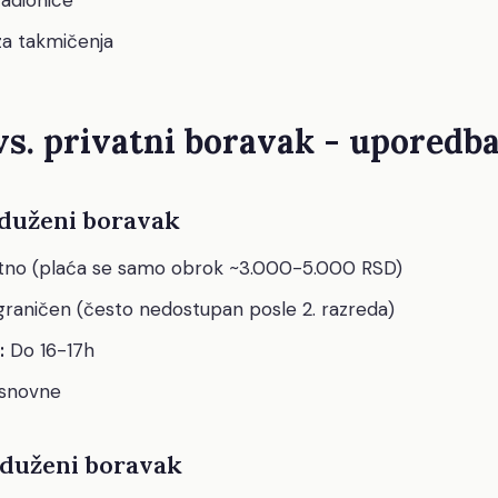
za takmičenja
vs. privatni boravak - uporedb
duženi boravak
tno (plaća se samo obrok ~3.000-5.000 RSD)
raničen (često nedostupan posle 2. razreda)
:
Do 16-17h
snovne
oduženi boravak