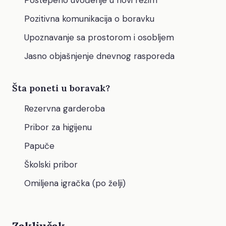
Postepeno uvođenje u novi režim
Pozitivna komunikacija o boravku
Upoznavanje sa prostorom i osobljem
Jasno objašnjenje dnevnog rasporeda
Šta poneti u boravak?
Rezervna garderoba
Pribor za higijenu
Papuče
Školski pribor
Omiljena igračka (po želji)