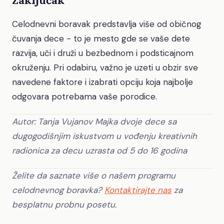
Zaključak
Celodnevni boravak predstavlja više od običnog
čuvanja dece - to je mesto gde se vaše dete
razvija, uči i druži u bezbednom i podsticajnom
okruženju. Pri odabiru, važno je uzeti u obzir sve
navedene faktore i izabrati opciju koja najbolje
odgovara potrebama vaše porodice.
Autor: Tanja Vujanov
Majka dvoje dece sa
dugogodišnjim iskustvom u vođenju kreativnih
radionica za decu uzrasta od 5 do 16 godina
Želite da saznate više o našem programu
celodnevnog boravka?
Kontaktirajte nas
za
besplatnu probnu posetu.