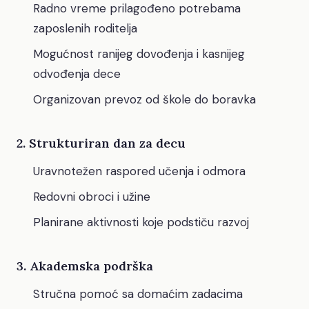
Radno vreme prilagođeno potrebama
zaposlenih roditelja
Mogućnost ranijeg dovođenja i kasnijeg
odvođenja dece
Organizovan prevoz od škole do boravka
2. Strukturiran dan za decu
Uravnotežen raspored učenja i odmora
Redovni obroci i užine
Planirane aktivnosti koje podstiču razvoj
3. Akademska podrška
Stručna pomoć sa domaćim zadacima