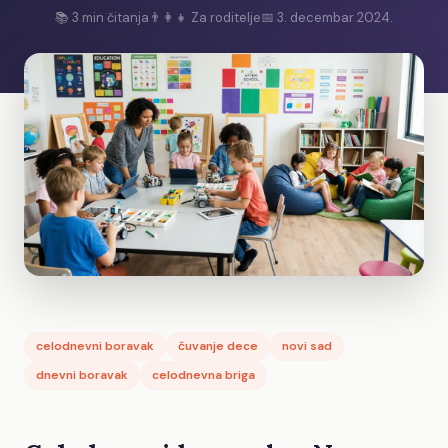
📚
3
min čitanja
👨‍👩‍👧 Za roditelje
📅
3. decembar 2024.
celodnevni boravak
čuvanje dece
novi sad
dnevni boravak
celodnevna briga