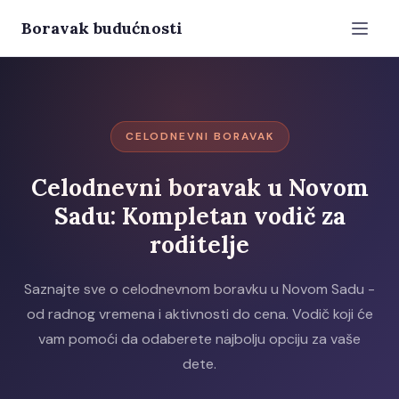
Boravak budućnosti
CELODNEVNI BORAVAK
Celodnevni boravak u Novom
Sadu: Kompletan vodič za
roditelje
Saznajte sve o celodnevnom boravku u Novom Sadu -
od radnog vremena i aktivnosti do cena. Vodič koji će
vam pomoći da odaberete najbolju opciju za vaše
dete.